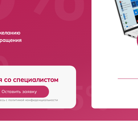
 желанию
бращения
я со специалистом
Оставить заявку
есь c
политикой конфиденциальности