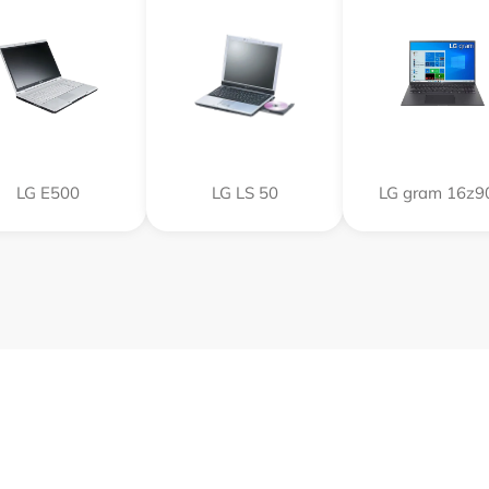
LG E500
LG LS 50
LG gram 16z9