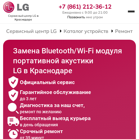
+7 (861) 212-36-12
Ежедневно с 9:00 до 21:00
Сервисный центр LG
в
Позвонить
мне утром
Краснодаре
Сервисный центр LG
Каталог устройств
Ремонт П
Замена Bluetooth/Wi-Fi модуля
портативной акустики
LG в Краснодаре
Официальный сервис
Гарантийное обслуживание
до 3 лет
Диагностика за наш счет,
ремонт по желанию
Бесплатный выезд курьера
в день обращения
Срочный ремонт
от 35 минут