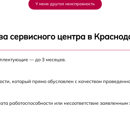
У меня другая неисправность
от 30 мин
от 60 мин
ва сервисного центра в Краснод
от 45 мин
мплектующие — до 3 месяцев.
от 45 мин
от 45 мин
ости, который прямо обусловлен с качеством проведенн
от 30 мин
ата работоспособности или несоответствие заявленным
от 45 мин
от 60 мин