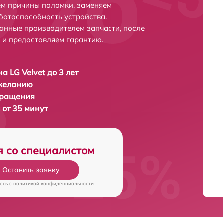
ем причины поломки, заменяем
ботоспособность устройства.
анные производителем запчасти, после
 и предоставляем гарантию.
а LG Velvet до 3 лет
 желанию
бращения
 от 35 минут
я со специалистом
Оставить заявку
есь c
политикой конфиденциальности