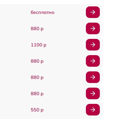
бесплатно
880 р
1100 р
880 р
880 р
880 р
550 р
550 р