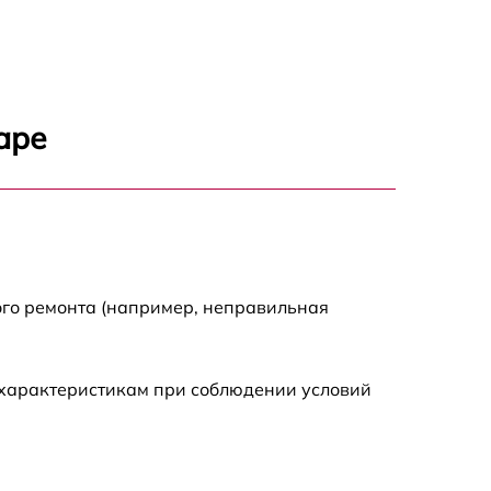
550 р
1100 р
аре
550 р
550 р
880 р
ого ремонта (например, неправильная
550 р
 характеристикам при соблюдении условий
880 р
880 р