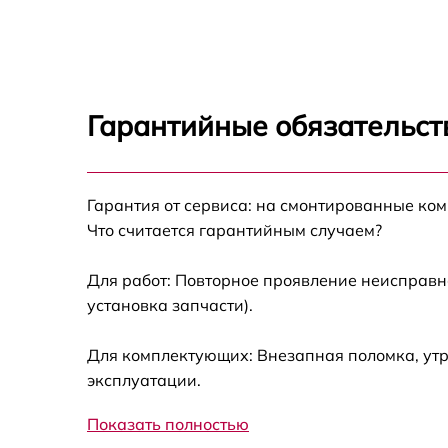
Замена динамика LG Velvet
Замена экрана LG Velvet
Гарантийные обязательст
Замена разъема зарядки LG Velvet
Гарантия от сервиса: на смонтированные ко
Ремонт разъема зарядки LG Velvet
Что считается гарантийным случаем?
Ремонт разъема наушников LG Velvet
Для работ: Повторное проявление неисправн
установка запчасти).
Замена вибромотора LG Velvet
Для комплектующих: Внезапная поломка, утр
Замена разъема SIM-карты LG Velvet
эксплуатации.
Показать полностью
Ремонт GPS модуля LG Velvet