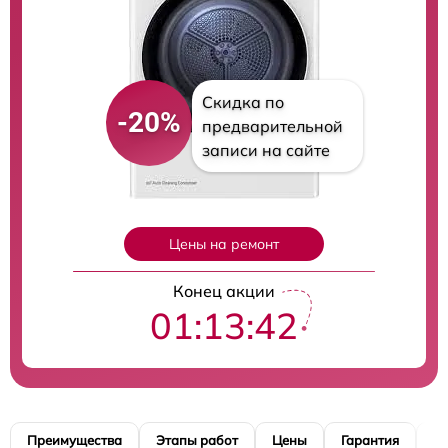
Скидка по
-20%
предварительной
записи на сайте
Цены на ремонт
Конец акции
01:13:41
Преимущества
Этапы работ
Цены
Гарантия
М