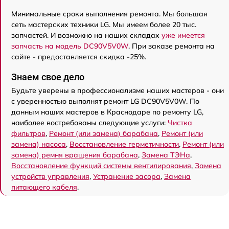
Минимальные сроки выполнения ремонта. Мы большая
сеть мастерских техники LG. Мы имеем более 20 тыс.
запчастей. И возможно на наших складах
уже имеется
запчасть на модель DC90V5V0W
. При заказе ремонта на
сайте - предоставляется скидка -25%.
Знаем свое дело
Будьте уверены в профессионализме наших мастеров - они
с уверенностью выполнят ремонт LG DC90V5V0W. По
данным наших мастеров в Краснодаре по ремонту LG,
наиболее востребованы следующие услуги:
Чистка
фильтров
,
Ремонт (или замена) барабана
,
Ремонт (или
замена) насоса
,
Восстановление герметичности
,
Ремонт (или
замена) ремня вращения барабана
,
Замена ТЭНа
,
Восстановление функций системы вентилирования
,
Замена
устройств управления
,
Устранение засора
,
Замена
питающего кабеля
.