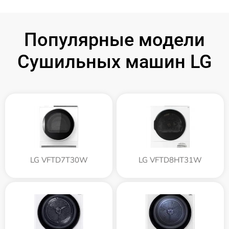
Популярные модели
Сушильных машин LG
LG VFTD7T30W
LG VFTD8HT31W