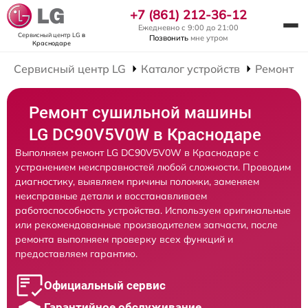
+7 (861) 212-36-12
Ежедневно с 9:00 до 21:00
Сервисный центр LG
в
Позвонить
мне утром
Краснодаре
Сервисный центр LG
Каталог устройств
Ремонт С
Ремонт сушильной машины
LG DC90V5V0W в Краснодаре
Выполняем ремонт LG DC90V5V0W в Краснодаре с
устранением неисправностей любой сложности. Проводим
диагностику, выявляем причины поломки, заменяем
неисправные детали и восстанавливаем
работоспособность устройства. Используем оригинальные
или рекомендованные производителем запчасти, после
ремонта выполняем проверку всех функций и
предоставляем гарантию.
Официальный сервис
Гарантийное обслуживание