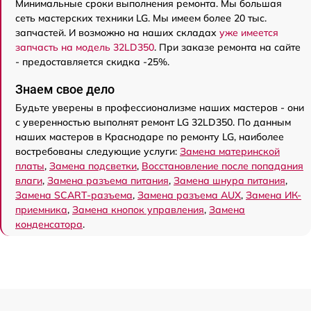
Минимальные сроки выполнения ремонта. Мы большая
сеть мастерских техники LG. Мы имеем более 20 тыс.
запчастей. И возможно на наших складах
уже имеется
запчасть на модель 32LD350
. При заказе ремонта на сайте
- предоставляется скидка -25%.
Знаем свое дело
Будьте уверены в профессионализме наших мастеров - они
с уверенностью выполнят ремонт LG 32LD350. По данным
наших мастеров в Краснодаре по ремонту LG, наиболее
востребованы следующие услуги:
Замена материнской
платы
,
Замена подсветки
,
Восстановление после попадания
влаги
,
Замена разъема питания
,
Замена шнура питания
,
Замена SCART-разъема
,
Замена разъема AUX
,
Замена ИК-
приемника
,
Замена кнопок управления
,
Замена
конденсатора
.