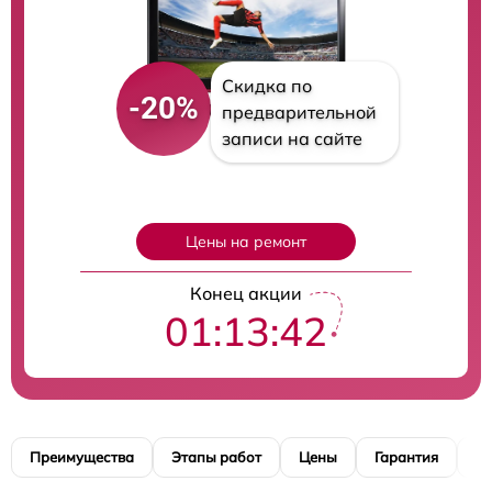
Скидка по
-20%
предварительной
записи на сайте
Цены на ремонт
Конец акции
01:13:41
Преимущества
Этапы работ
Цены
Гарантия
М