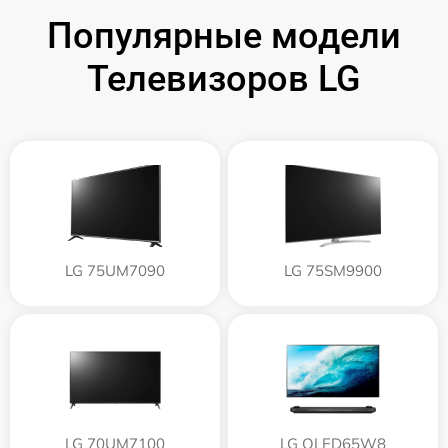
Популярные модели
Телевизоров LG
LG 75UM7090
LG 75SM9900
LG 70UM7100
LG OLED65W8