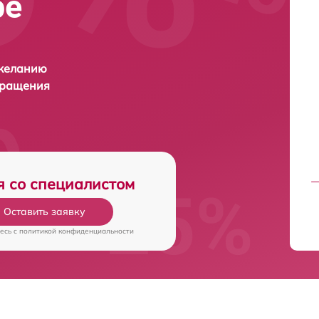
ре
 желанию
бращения
я со специалистом
Оставить заявку
есь c
политикой конфиденциальности